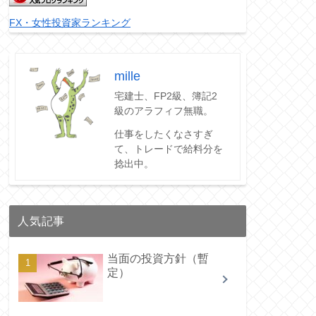
FX・女性投資家ランキング
mille
宅建士、FP2級、簿記2
級のアラフィフ無職。
仕事をしたくなさすぎ
て、トレードで給料分を
捻出中。
人気記事
当面の投資方針（暫
定）