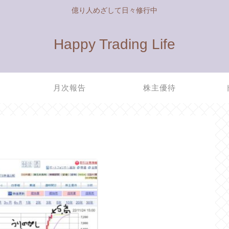
億り人めざして日々修行中
Happy Trading Life
管
月次報告
株主優待