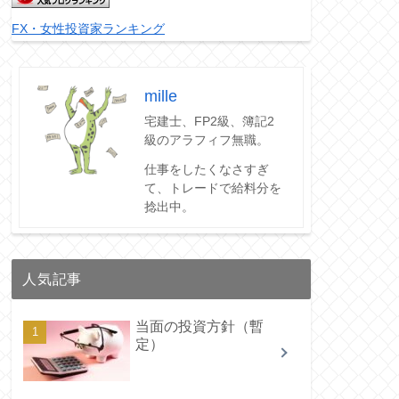
FX・女性投資家ランキング
mille
宅建士、FP2級、簿記2
級のアラフィフ無職。
仕事をしたくなさすぎ
て、トレードで給料分を
捻出中。
人気記事
当面の投資方針（暫
定）