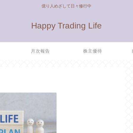
億り人めざして日々修行中
Happy Trading Life
管
月次報告
株主優待