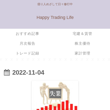
億り人めざして日々修行中
Happy Trading Life
おすすめ記事
宅建＆賃管
月次報告
株主優待
トレード記録
家計管理
2022-11-04