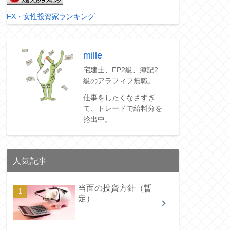
FX・女性投資家ランキング
mille
宅建士、FP2級、簿記2
級のアラフィフ無職。
仕事をしたくなさすぎ
て、トレードで給料分を
捻出中。
人気記事
当面の投資方針（暫
定）