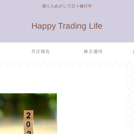
億り人めざして日々修行中
Happy Trading Life
管
月次報告
株主優待