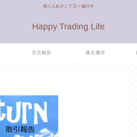
億り人めざして日々修行中
Happy Trading Life
管
月次報告
株主優待