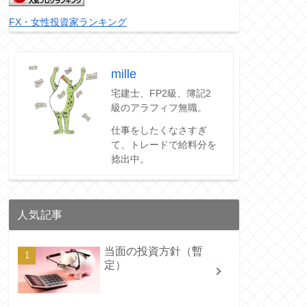
FX・女性投資家ランキング
mille
宅建士、FP2級、簿記2
級のアラフィフ無職。
仕事をしたくなさすぎ
て、トレードで給料分を
捻出中。
人気記事
当面の投資方針（暫
定）