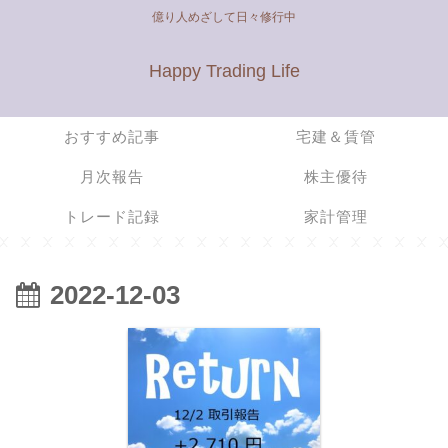
億り人めざして日々修行中
Happy Trading Life
おすすめ記事
宅建＆賃管
月次報告
株主優待
トレード記録
家計管理
2022-12-03