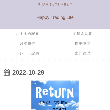
億り人めざして日々修行中
Happy Trading Life
おすすめ記事
宅建＆賃管
月次報告
株主優待
トレード記録
家計管理
2022-10-29