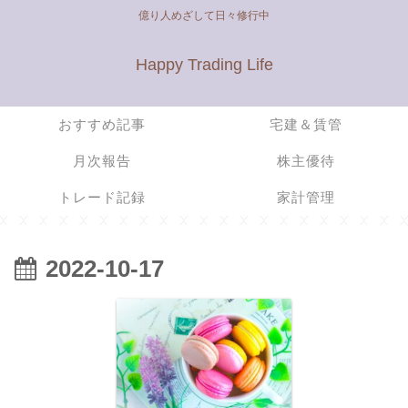
億り人めざして日々修行中
Happy Trading Life
おすすめ記事
宅建＆賃管
月次報告
株主優待
トレード記録
家計管理
2022-10-17