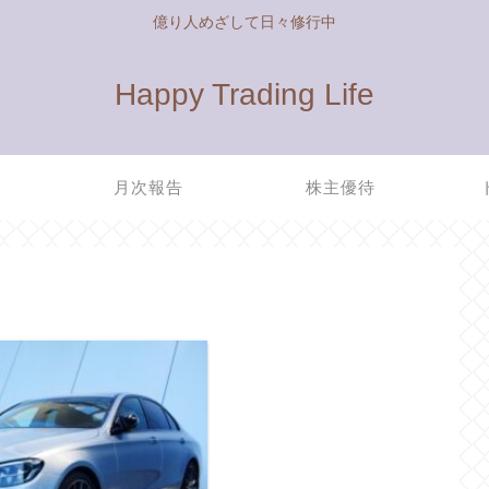
億り人めざして日々修行中
Happy Trading Life
管
月次報告
株主優待