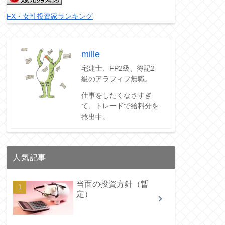
FX・女性投資家ランキング
mille
宅建士、FP2級、簿記2
級のアラフィフ無職。
仕事をしたくなさすぎ
て、トレードで給料分を
捻出中。
人気記事
当面の投資方針（暫
定）