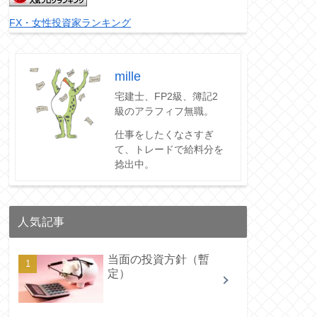
FX・女性投資家ランキング
mille
宅建士、FP2級、簿記2
級のアラフィフ無職。
仕事をしたくなさすぎ
て、トレードで給料分を
捻出中。
人気記事
当面の投資方針（暫
定）