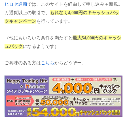
ヒロセ通商
では、このサイトを経由して申し込み＋新規1
万通貨以上の取引で、
もれなく4,000円のキャッシュバッ
クキャンペーン
を行っています。
（他にもいろいろ条件を満たすと
最大54,000円のキャッシ
ュバック
になるようです）
ご興味のある方は
こちら
からどうぞー。