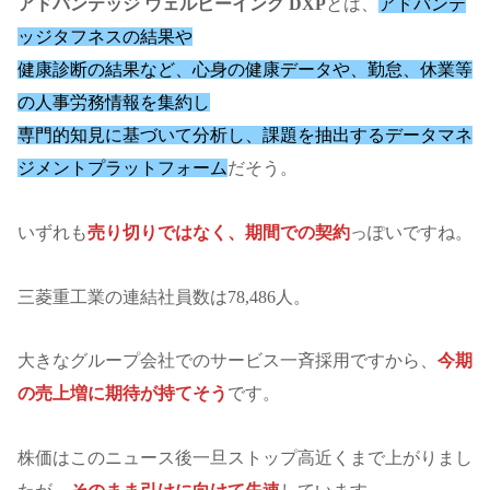
アドバンテッジ ウェルビーイング DXP
とは、
アドバンテ
ッジタフネスの結果や
健康診断の結果など、心身の健康データや、勤怠、休業等
の人事労務情報を集約し
専門的知見に基づいて分析し、課題を抽出するデータマネ
ジメントプラットフォーム
だそう。
いずれも
売り切りではなく、期間での契約
っぽいですね。
三菱重工業の連結社員数は78,486人。
大きなグループ会社でのサービス一斉採用ですから、
今期
の売上増に期待が持てそう
です。
株価はこのニュース後一旦ストップ高近くまで上がりまし