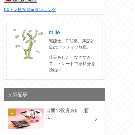
FX・女性投資家ランキング
mille
宅建士、FP2級、簿記2
級のアラフィフ無職。
仕事をしたくなさすぎ
て、トレードで給料分を
捻出中。
人気記事
当面の投資方針（暫
定）