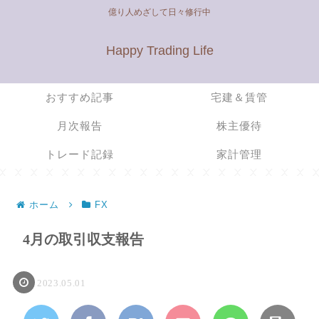
億り人めざして日々修行中
Happy Trading Life
おすすめ記事
宅建＆賃管
月次報告
株主優待
トレード記録
家計管理
ホーム
FX
4月の取引収支報告
2023.05.01