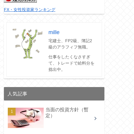
FX・女性投資家ランキング
mille
宅建士、FP2級、簿記2
級のアラフィフ無職。
仕事をしたくなさすぎ
て、トレードで給料分を
捻出中。
人気記事
当面の投資方針（暫
定）