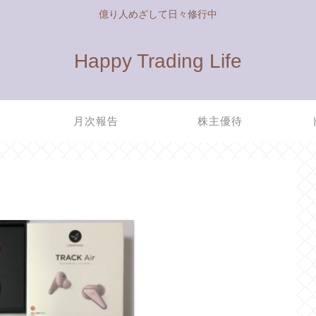
億り人めざして日々修行中
Happy Trading Life
管
月次報告
株主優待